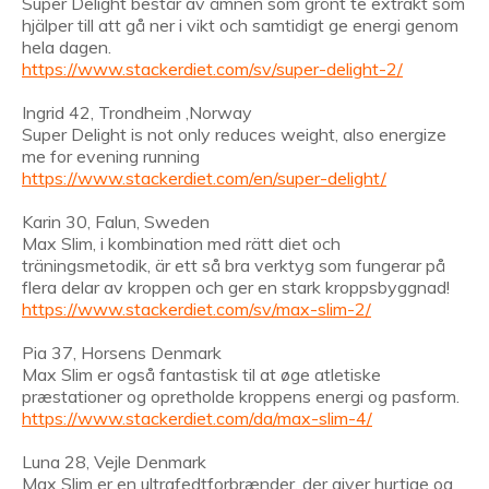
Super Delight består av ämnen som grönt te extrakt som
hjälper till att gå ner i vikt och samtidigt ge energi genom
hela dagen.
https://www.stackerdiet.com/sv/super-delight-2/
Ingrid 42, Trondheim ,Norway
Super Delight is not only reduces weight, also energize
me for evening running
https://www.stackerdiet.com/en/super-delight/
Karin 30, Falun, Sweden
Max Slim, i kombination med rätt diet och
träningsmetodik, är ett så bra verktyg som fungerar på
flera delar av kroppen och ger en stark kroppsbyggnad!
https://www.stackerdiet.com/sv/max-slim-2/
Pia 37, Horsens Denmark
Max Slim er også fantastisk til at øge atletiske
præstationer og opretholde kroppens energi og pasform.
https://www.stackerdiet.com/da/max-slim-4/
Luna 28, Vejle Denmark
Max Slim er en ultrafedtforbrænder, der giver hurtige og