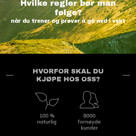
Hvilke regler bør man
følge?
når du trener og prøver å gå ned i vekt
HVORFOR SKAL DU
KJØPE HOS OSS?
100 %
8000
naturlig
fornøyde
kunder