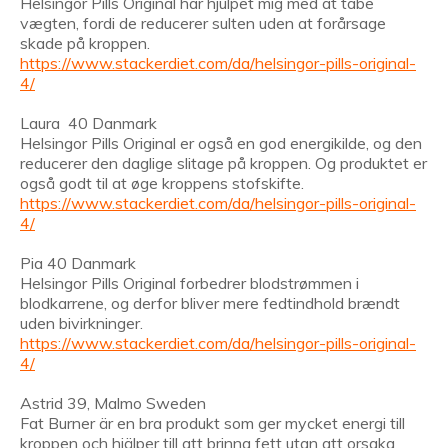
Helsingor Pills Original har hjulpet mig med at tabe
vægten, fordi de reducerer sulten uden at forårsage
skade på kroppen.
https://www.stackerdiet.com/da/helsingor-pills-original-
4/
Laura 40 Danmark
Helsingor Pills Original er også en god energikilde, og den
reducerer den daglige slitage på kroppen. Og produktet er
også godt til at øge kroppens stofskifte.
https://www.stackerdiet.com/da/helsingor-pills-original-
4/
Pia 40 Danmark
Helsingor Pills Original forbedrer blodstrømmen i
blodkarrene, og derfor bliver mere fedtindhold brændt
uden bivirkninger.
https://www.stackerdiet.com/da/helsingor-pills-original-
4/
Astrid 39, Malmo Sweden
Fat Burner är en bra produkt som ger mycket energi till
kroppen och hjälper till att brinna fett utan att orsaka