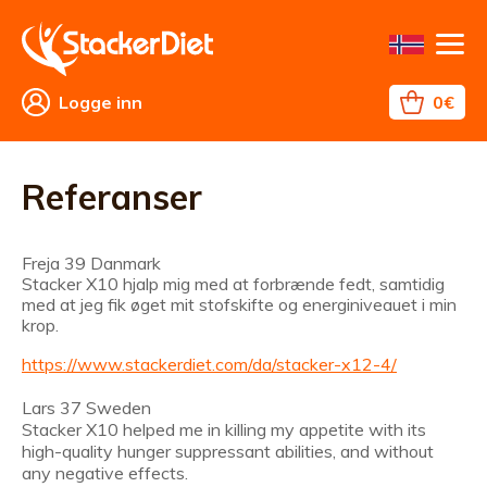
Logge inn
0€
Fettforbrenning
Vektreduksjon
TMS
Kontakter
Returer
Forretningsvilkår
Alt
Hvordan
Hvilke
FAQ
Referanser
om
bør
regler
shopping
man
bør
Referanser
spise?
man
følge?
Freja 39 Danmark
Stacker X10 hjalp mig med at forbrænde fedt, samtidig
med at jeg fik øget mit stofskifte og energiniveauet i min
krop.
https://www.stackerdiet.com/da/stacker-x12-4/
Lars 37 Sweden
Stacker X10 helped me in killing my appetite with its
high-quality hunger suppressant abilities, and without
any negative effects.