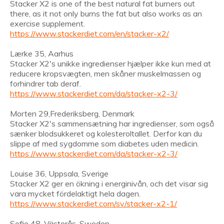
Stacker X2 is one of the best natural fat burners out
there, as it not only burns the fat but also works as an
exercise supplement.
https://www.stackerdiet.com/en/stacker-x2/
Lærke 35, Aarhus
Stacker X2's unikke ingredienser hjælper ikke kun med at
reducere kropsvægten, men skåner muskelmassen og
forhindrer tab deraf.
https://www.stackerdiet.com/da/stacker-x2-3/
Morten 29,Frederiksberg, Denmark
Stacker X2's sammensætning har ingredienser, som også
sænker blodsukkeret og kolesteroltallet. Derfor kan du
slippe af med sygdomme som diabetes uden medicin.
https://www.stackerdiet.com/da/stacker-x2-3/
Louise 36, Uppsala, Sverige
Stacker X2 ger en ökning i energinivån, och det visar sig
vara mycket fördelaktigt hela dagen.
https://www.stackerdiet.com/sv/stacker-x2-1/
Sofie 48, Västerås, Sweden