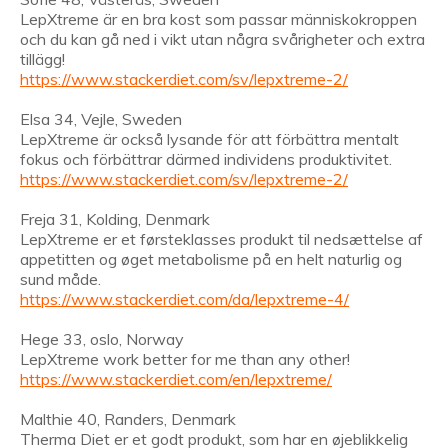
LepXtreme är en bra kost som passar människokroppen
och du kan gå ned i vikt utan några svårigheter och extra
tillägg!
https://www.stackerdiet.com/sv/lepxtreme-2/
Elsa 34, Vejle, Sweden
LepXtreme är också lysande för att förbättra mentalt
fokus och förbättrar därmed individens produktivitet.
https://www.stackerdiet.com/sv/lepxtreme-2/
Freja 31, Kolding, Denmark
LepXtreme er et førsteklasses produkt til nedsættelse af
appetitten og øget metabolisme på en helt naturlig og
sund måde.
https://www.stackerdiet.com/da/lepxtreme-4/
Hege 33, oslo, Norway
LepXtreme work better for me than any other!
https://www.stackerdiet.com/en/lepxtreme/
Malthie 40, Randers, Denmark
Therma Diet er et godt produkt, som har en øjeblikkelig