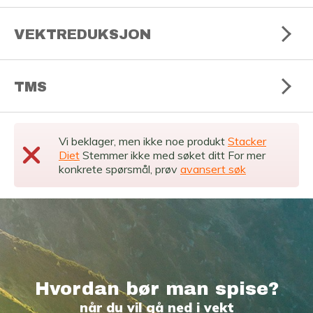
VEKTREDUKSJON
TMS
Vi beklager, men ikke noe produkt
Stacker
Diet
Stemmer ikke med søket ditt For mer
konkrete spørsmål, prøv
avansert søk
Hvordan bør man spise?
når du vil gå ned i vekt