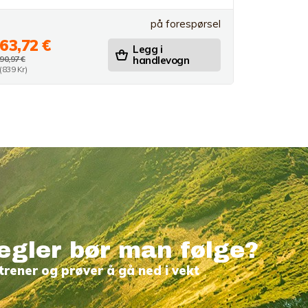
på forespørsel
63,72 €
Legg i
90,97 €
handlevogn
(839 Kr)
egler bør man følge?
trener og prøver å gå ned i vekt