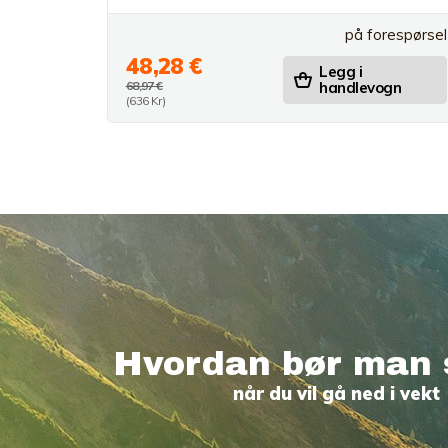
på forespørsel
48,28 €
Legg i
68,97 €
handlevogn
(636 Kr)
Hvordan bør man 
når du vil gå ned i vekt