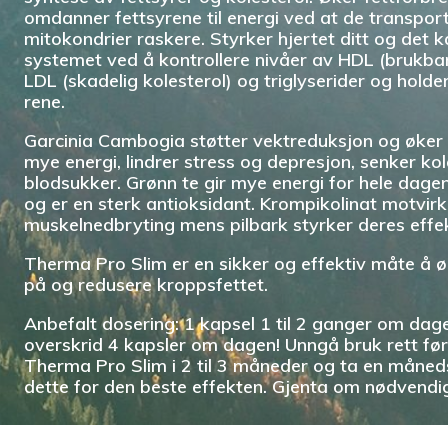
omdanner fettsyrene til energi ved at de transporte
mitokondrier raskere. Styrker hjertet ditt og det 
systemet ved å kontrollere nivåer av HDL (brukbart
LDL (skadelig kolesterol) og triglyserider og holde
rene.
Garcinia Cambogia støtter vektreduksjon og øker st
mye energi, lindrer stress og depresjon, senker kol
blodsukker. Grønn te gir mye energi for hele dagen
og er en sterk antioksidant. Krompikolinat motvirk
muskelnedbryting mens pilbark styrker deres effek
Therma Pro Slim er en sikker og effektiv måte å ø
på og redusere kroppsfettet.
Anbefalt dosering: 1 kapsel 1 til 2 ganger om dage
overskrid 4 kapsler om dagen! Unngå bruk rett før
Therma Pro Slim i 2 til 3 måneder og ta en måned
dette for den beste effekten. Gjenta om nødvendi