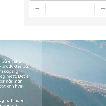
1
 på effekt.
-produkter på
enskapelig
deg mett. Det er
ter når man
det enn hvis
og forhindrer
enning og