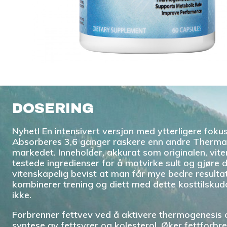
DOSERING
Nyhet! En intensivert versjon med ytterligere fokus
Absorberes 3,6 ganger raskere enn andre Therma
markedet. Inneholder, akkurat som originalen, vit
testede ingredienser for å motvirke sult og gjøre 
vitenskapelig bevist at man får mye bedre resulta
kombinerer trening og diett med dette kosttilskud
ikke.
Forbrenner fettvev ved å aktivere thermogenesis 
syntese av fettsyrer og kolesterol. Øker fettforbr