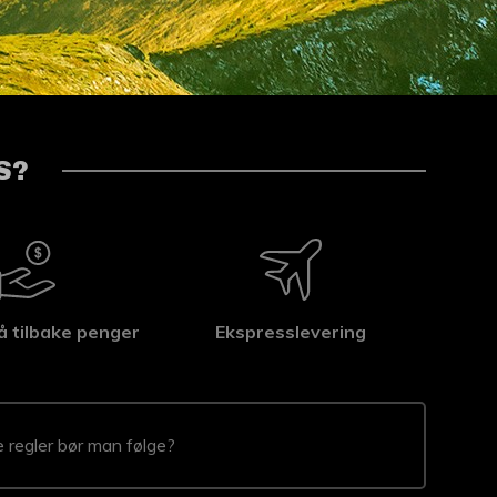
S?
å tilbake penger
Ekspresslevering
e regler bør man følge?