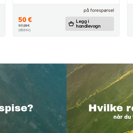
på forespørsel
50 €
Legg i
57,28 €
handlevogn
(658 Kr)
spise?
Hvilke r
når du 