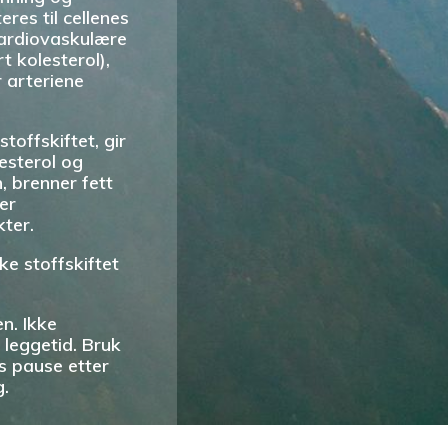
res til cellenes
kardiovaskulære
 kolesterol),
r arteriene
offskiftet, gir
esterol og
, brenner fett
er
ter.
ke stoffskiftet
n. Ikke
 leggetid. Bruk
s pause etter
g.