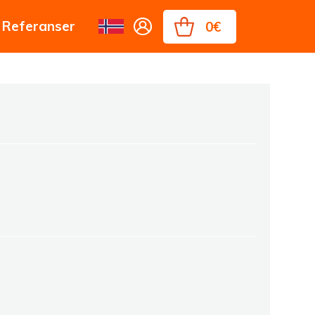
Referanser
0€