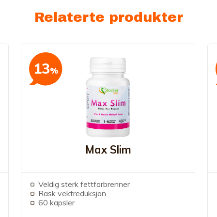
Relaterte produkter
13
%
Max Slim
Veldig sterk fettforbrenner
Rask vektreduksjon
60 kapsler