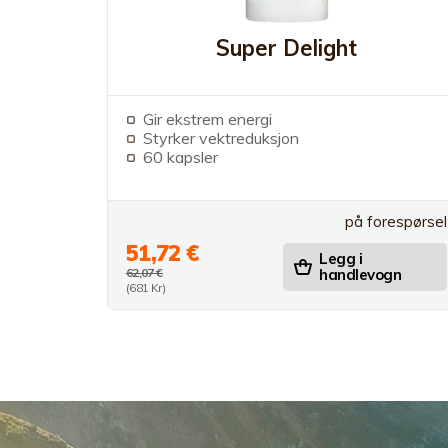
Super Delight
Gir ekstrem energi
Styrker vektreduksjon
60 kapsler
på forespørsel
51,72 €
Legg i
62,07 €
handlevogn
(681 Kr)