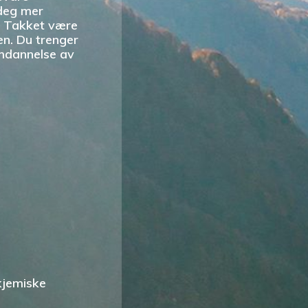
deg mer
er. Takket være
n. Du trenger
omdannelse av
kjemiske