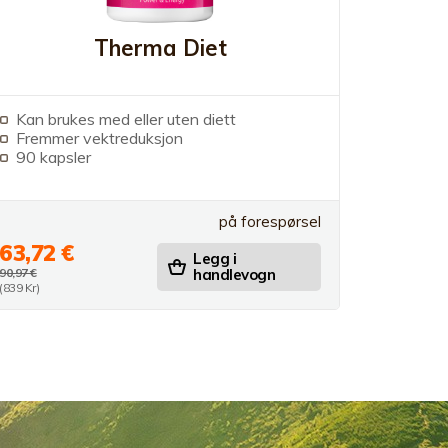
Therma Diet
Kan brukes med eller uten diett
Fremmer vektreduksjon
90 kapsler
på forespørsel
63,72 €
Legg i
90,97 €
handlevogn
(839 Kr)