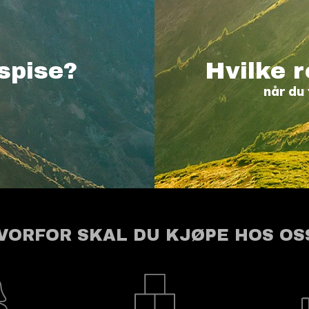
spise?
Hvilke r
når du 
VORFOR SKAL DU KJØPE HOS OS