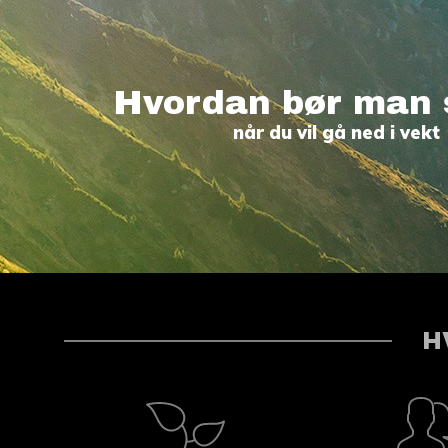
Hvordan bør man 
når du vil gå ned i vekt
H