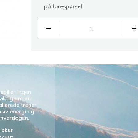
på forespørsel
1
spiller ingen
 viktig om du
allerede trener
nsiv energi og
i hverdagen.
 øker
evare