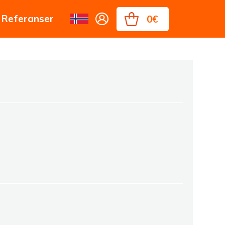
Referanser
0€