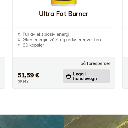
Ultra Fat Burner
Full av eksplosiv energi
Øker energinivået og reduserer vekten
60 kapsler
på forespørsel
51,59 €
Legg i
handlevogn
(679 Kr)