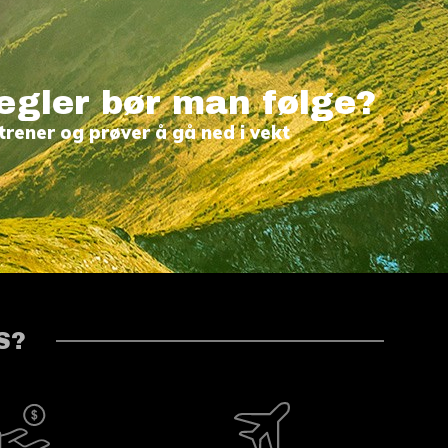
egler bør man følge?
trener og prøver å gå ned i vekt
S?