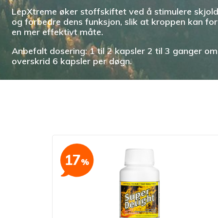
LepXtreme øker stoffskiftet ved å stimulere skjol
og forbedre dens funksjon, slik at kroppen kan fo
en mer effektivt måte.
Anbefalt dosering: 1 til 2 kapsler 2 til 3 ganger o
overskrid 6 kapsler per døgn.
17
%