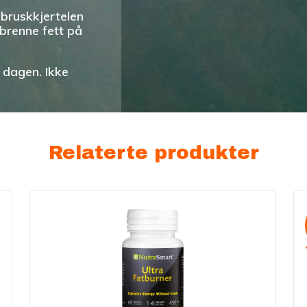
dbruskkjertelen
rbrenne fett på
m dagen. Ikke
Relaterte produkter