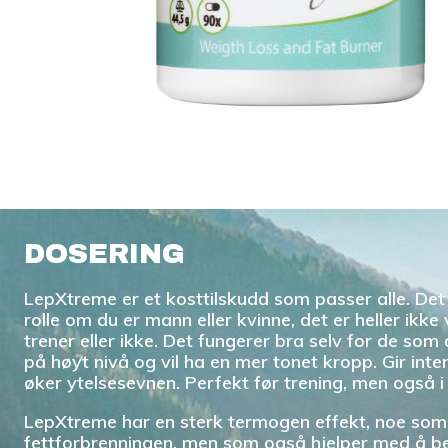
DOSERING
LepXtreme er et kosttilskudd som passer alle. Det 
rolle om du er mann eller kvinne, det er heller ikke
trener eller ikke. Det fungerer bra selv for de som 
på høyt nivå og vil ha en mer tonet kropp. Gir inte
øker ytelsesevnen. Perfekt før trening, men også 
LepXtreme har en sterk termogen effekt, noe som
fettforbrenningen, men som også hjelper med å b