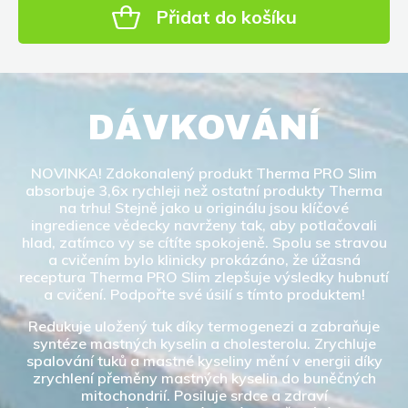
Přidat do košíku
DÁVKOVÁNÍ
NOVINKA! Zdokonalený produkt Therma PRO Slim
absorbuje 3,6x rychleji než ostatní produkty Therma
na trhu! Stejně jako u originálu jsou klíčové
ingredience vědecky navrženy tak, aby potlačovali
hlad, zatímco vy se cítíte spokojeně. Spolu se stravou
a cvičením bylo klinicky prokázáno, že úžasná
receptura Therma PRO Slim zlepšuje výsledky hubnutí
a cvičení. Podpořte své úsilí s tímto produktem!
Redukuje uložený tuk díky termogenezi a zabraňuje
syntéze mastných kyselin a cholesterolu. Zrychluje
spalování tuků a mastné kyseliny mění v energii díky
zrychlení přeměny mastných kyselin do buněčných
mitochondrií. Posiluje srdce a zdraví