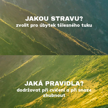
JAKOU STRAVU?
zvolit pro úbytek tělesného tuku
JAKÁ PRAVIDLA?
dodržovat při cvičení a při snaze
zhubnout