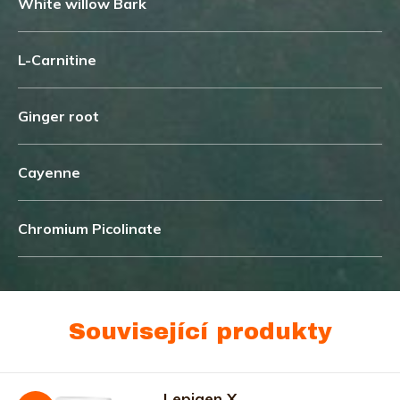
White willow Bark
L-Carnitine
Ginger root
Cayenne
Chromium Picolinate
Související produkty
Lepigen X