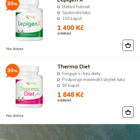
30
%
Efektní hubnutí
Spalování tuků
100 kapslí
1 400 Kč
2 000 Kč
Na dotaz
Therma Diet
30
%
Funguje s i bez diety
Podporuje maximální úbytek tuku
90 kapslí
1 848 Kč
2 638 Kč
Na dotaz