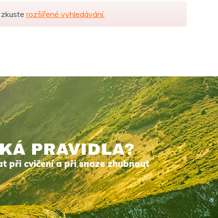
z zkuste
rozšířené vyhledávání.
KÁ PRAVIDLA?
t při cvičení a při snaze zhubnout