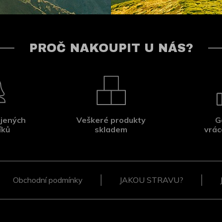
PROČ NAKOUPIT U NÁS?
jených
Veškeré produkty
G
íků
skladem
vrác
Obchodní podmínky
JAKOU STRAVU?