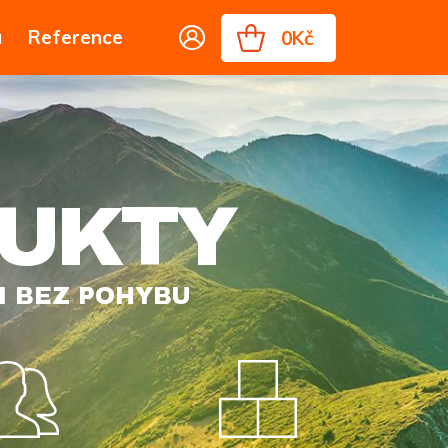
u
Reference
0Kč
OLA
RNING