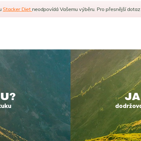
du
Stacker Diet
neodpovídá Vašemu výběru. Pro přesnější dota
U?
JA
tuku
dodržova