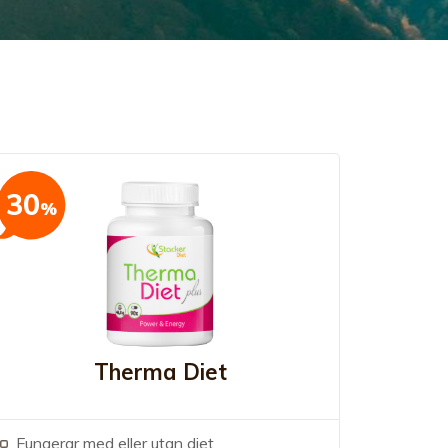
30
%
Therma Diet
Fungerar med eller utan diet