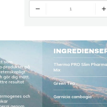
1
INGREDIENSE
kt som
Therma PRO Slim Pharmac
a-produkter på
Mix
vetenskapligt
 gör dig mätt.
ttre resultat
Green Tea
termogenes och
Garnicia cambogia
ökar
energi genom