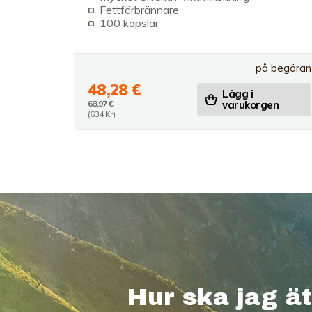
Fettförbrännare
100 kapslar
på begäran
48,28 €
Lägg i
68,97 €
varukorgen
(634 Kr)
Hur ska jag ä