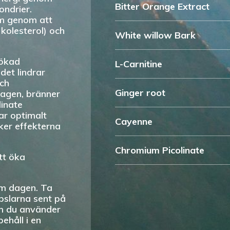
Bitter Orange Extract
ondrier.
em genom att
 kolesterol) och
White willow Bark
 ökad
L-Carnitine
et lindrar
och
Ginger root
dagen, bränner
linate
ar optimalt
Cayenne
ker effekterna
Chromium Picolinate
tt öka
m dagen. Ta
apslarna sent på
om du använder
ehåll i en