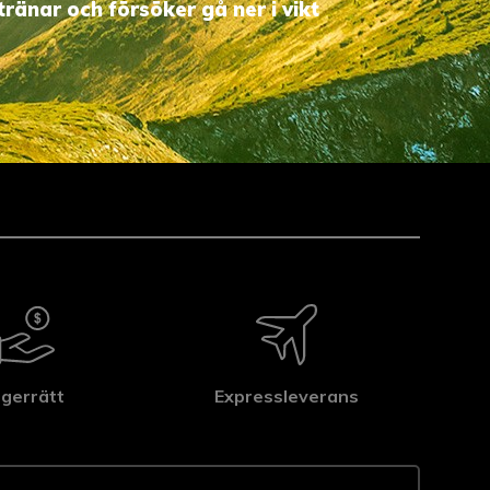
tränar och försöker gå ner i vikt
gerrätt
Expressleverans