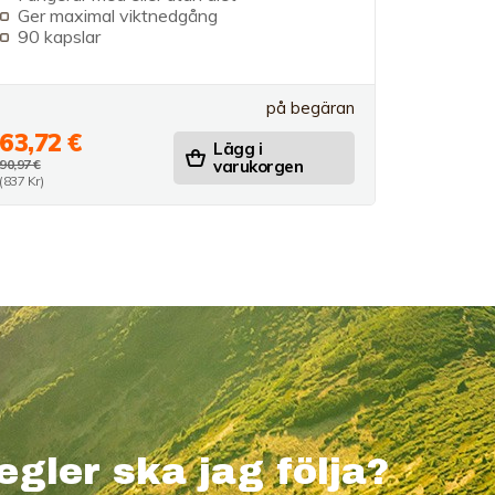
Ger maximal viktnedgång
90 kapslar
på begäran
63,72 €
Lägg i
90,97 €
varukorgen
(837 Kr)
egler ska jag följa?