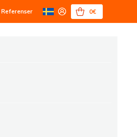
Referenser
0€