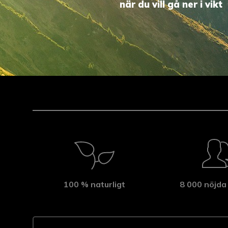
när du vill gå ner i vikt
100 % naturligt
8 000 nöjda