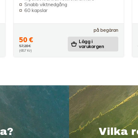
Snabb viktnedgång
60 kapslar
på begäran
50 €
Lägg i
57,28 €
varukorgen
(657 Kr)
ta?
Vilka r