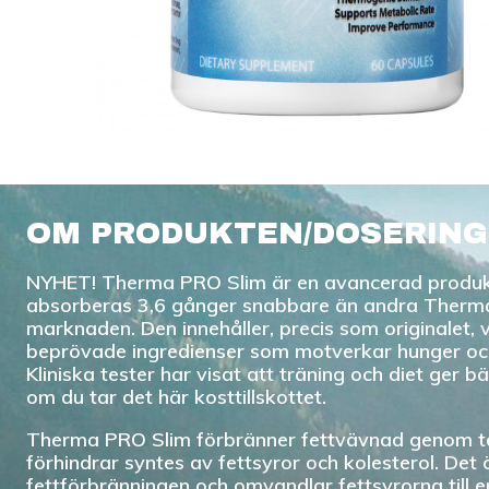
OM PRODUKTEN/DOSERING
NYHET! Therma PRO Slim är en avancerad produ
absorberas 3,6 gånger snabbare än andra Therm
marknaden. Den innehåller, precis som originalet, 
beprövade ingredienser som motverkar hunger och
Kliniska tester har visat att träning och diet ger bä
om du tar det här kosttillskottet.
Therma PRO Slim förbränner fettvävnad genom 
förhindrar syntes av fettsyror och kolesterol. Det 
fettförbränningen och omvandlar fettsyrorna till 