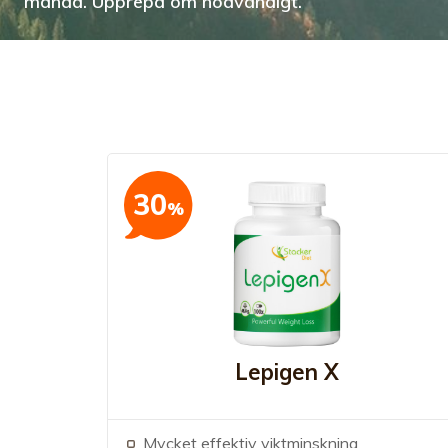
månad. Upprepa om nödvändigt.
30
%
Lepigen X
Mycket effektiv viktminskning