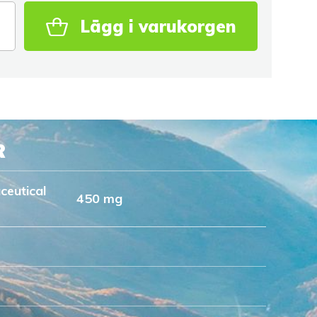
Lägg i varukorgen
R
eutical
450 mg