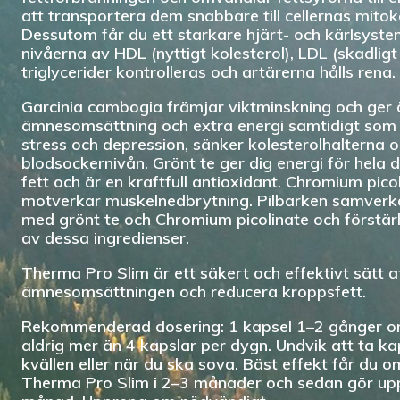
att transportera dem snabbare till cellernas mitok
Dessutom får du ett starkare hjärt- och kärlsyst
nivåerna av HDL (nyttigt kolesterol), LDL (skadligt
triglycerider kontrolleras och artärerna hålls rena.
Garcinia cambogia främjar viktminskning och ger
ämnesomsättning och extra energi samtidigt som d
stress och depression, sänker kolesterolhalterna 
blodsockernivån. Grönt te ger dig energi för hela 
fett och är en kraftfull antioxidant. Chromium pico
motverkar muskelnedbrytning. Pilbarken samverk
med grönt te och Chromium picolinate och förstär
av dessa ingredienser.
Therma Pro Slim är ett säkert och effektivt sätt a
ämnesomsättningen och reducera kroppsfett.
Rekommenderad dosering: 1 kapsel 1–2 gånger o
aldrig mer än 4 kapslar per dygn. Undvik att ta k
kvällen eller när du ska sova. Bäst effekt får du 
Therma Pro Slim i 2–3 månader och sedan gör upp