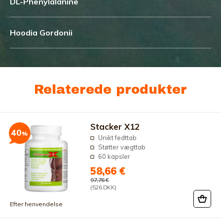
DL-Phenylalanine
Hoodia Gordonii
Relaterede produkter
Stacker X12
40
%
Unikt fedttab
Støtter vægttab
60 kapsler
58,66 €
97,76 €
(526 DKK)
Efter henvendelse