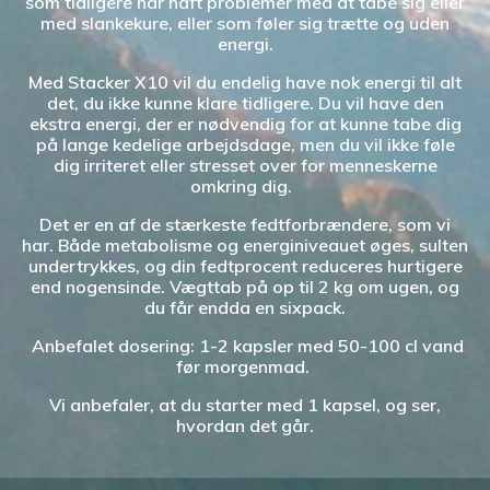
som tidligere har haft problemer med at tabe sig eller
med slankekure, eller som føler sig trætte og uden
energi.
Med Stacker X10 vil du endelig have nok energi til alt
det, du ikke kunne klare tidligere. Du vil have den
ekstra energi, der er nødvendig for at kunne tabe dig
på lange kedelige arbejdsdage, men du vil ikke føle
dig irriteret eller stresset over for menneskerne
omkring dig.
Det er en af de stærkeste fedtforbrændere, som vi
har. Både metabolisme og energiniveauet øges, sulten
undertrykkes, og din fedtprocent reduceres hurtigere
end nogensinde. Vægttab på op til 2 kg om ugen, og
du får endda en sixpack.
Anbefalet dosering: 1-2 kapsler med 50-100 cl vand
før morgenmad.
Vi anbefaler, at du starter med 1 kapsel, og ser,
hvordan det går.