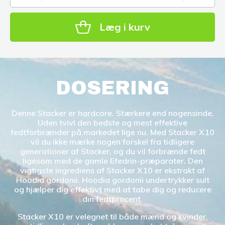
Læg i kurv
DOSERING
Denne Stacker er hardcore. Stærkere end nogensinde.
Uden tvivl den bedste og mest effektive
fedtforbrænder på markedet lige nu. Med Stacker X10
vil du ikke mærke nogen forskel fra tidligere
generationer af Stacker, og du vil forbrænde fedt
ligesom med de gamle Efedrin-præparater. Den
vigtigste ingrediens af Stacker X10 er ekstrakt af
Hoodia gordonii. Hoodia gordonii undertrykker sult
og hjælper dig effektivt med at tabe dig og reducere
din fedtprocent.
Stacker X10 er velegnet til både mænd og kvinder,