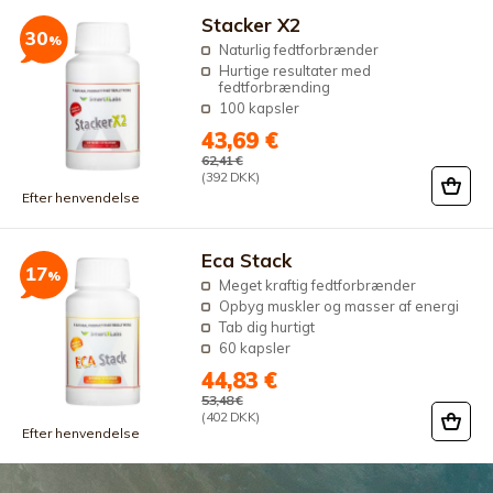
Stacker X2
30
%
Naturlig fedtforbrænder
Hurtige resultater med
fedtforbrænding
100 kapsler
43,69 €
62,41 €
(392 DKK)
Efter henvendelse
Eca Stack
17
%
Meget kraftig fedtforbrænder
Opbyg muskler og masser af energi
Tab dig hurtigt
60 kapsler
44,83 €
53,48 €
(402 DKK)
Efter henvendelse