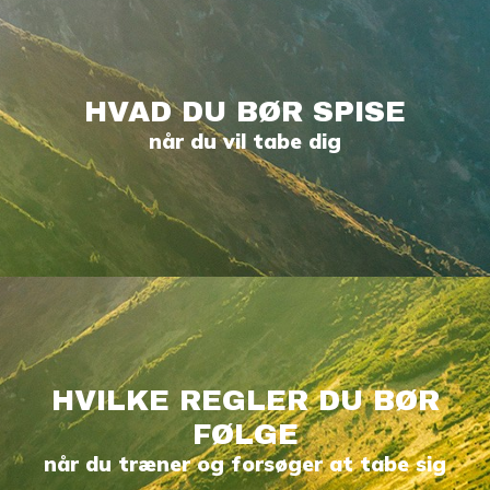
HVAD DU BØR SPISE
når du vil tabe dig
HVILKE REGLER DU BØR
FØLGE
når du træner og forsøger at tabe sig